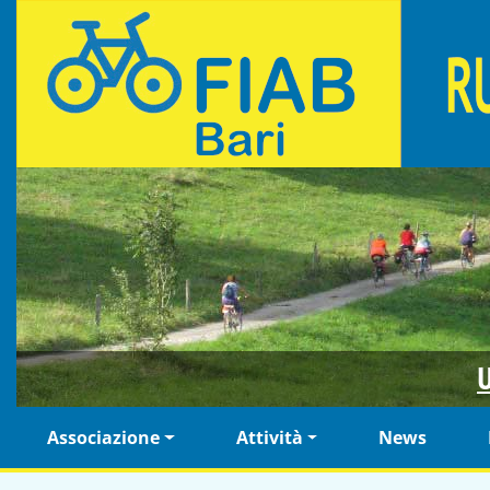
Salta al contenuto principale
Fiab Bari Ruotalibera - Associazione di ciclisti urbani
U
Navigazione principale
Associazione
Attività
News