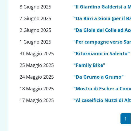
8 Giugno 2025
“Il Giardino Galderisi a
7 Giugno 2025
“Da Bari a Gioia (per il
2 Giugno 2025
“Da Gioia del Colle ad A
1 Giugno 2025
“Per campagne verso Sa
31 Maggio 2025
“Ritorniamo in Salento”
25 Maggio 2025
“Family Bike”
24 Maggio 2025
“Da Grumo a Grumo”
18 Maggio 2025
“Mostra di Escher a Con
17 Maggio 2025
“Al caseificio Nuzzi di A
Paginazione
Pa
1