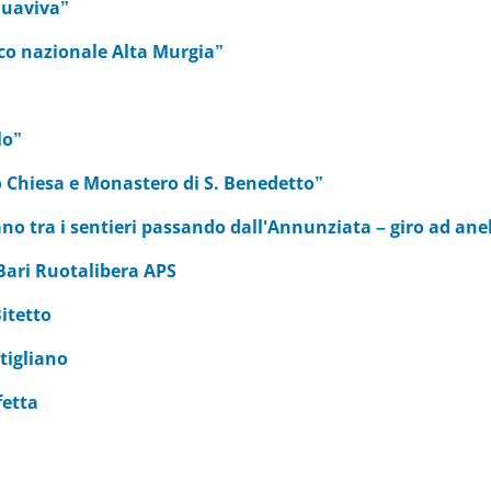
quaviva”
co nazionale Alta Murgia”
lo”
 Chiesa e Monastero di S. Benedetto”
o tra i sentieri passando dall'Annunziata – giro ad ane
Bari Ruotalibera APS
Bitetto
tigliano
fetta