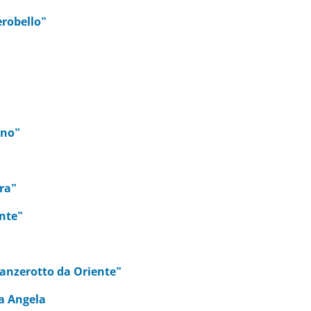
erobello”
ano”
ora”
ante”
panzerotto da Oriente”
da Angela