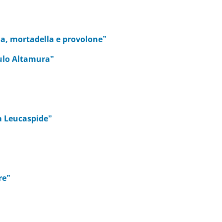
a, mortadella e provolone”
ulo Altamura”
a Leucaspide”
re”