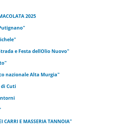
”
ACOLATA 2025
 Putignano”
ichele”
Strada e Festa dellOlio Nuovo”
to”
co nazionale Alta Murgia”
 di Cuti
intorni
”
EI CARRI E MASSERIA TANNOIA”