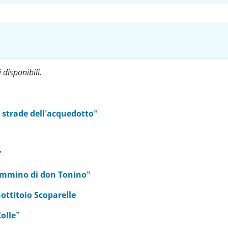
 disponibili.
e strade dell’acquedotto”
”
cammino di don Tonino”
ottitoio Scoparelle
Colle”