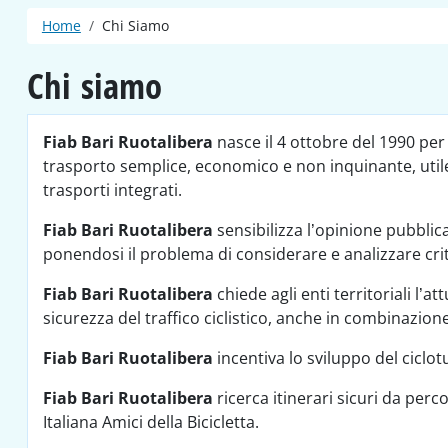
Briciole di pane
Home
Chi Siamo
Chi siamo
Fiab Bari Ruotalibera
nasce il 4 ottobre del 1990 per
trasporto semplice, economico e non inquinante, utile 
trasporti integrati.
Fiab Bari Ruotalibera
sensibilizza l’opinione pubblica 
ponendosi il problema di considerare e analizzare cri
Fiab Bari Ruotalibera
chiede agli enti territoriali l’a
sicurezza del traffico ciclistico, anche in combinazion
Fiab Bari Ruotalibera
incentiva lo sviluppo del ciclot
Fiab Bari Ruotalibera
ricerca itinerari sicuri da perc
Italiana Amici della Bicicletta.