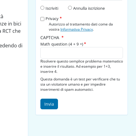
Tipo di richiesta
Iscriviti
Annulla iscrizione
tà
Privacy
ze in bici
Autorizzo al trattamento dati come da
vostra
Informativa Privacy
.
va RCT che
CAPTCHA
Math question (4 + 9 =)
edendo di
Risolvere questo semplice problema matematico
e inserire il risultato. Ad esempio per 1+3,
inserire 4.
Questa domanda è un test per verificare che tu
sia un visitatore umano e per impedire
inserimenti di spam automatici.