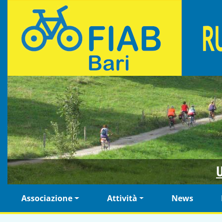
Salta al contenuto principale
Fiab Bari Ruotalibera - Associazione di ciclisti urbani
U
Navigazione principale
Associazione
Attività
News