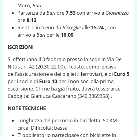
Moro,
Bari
Partenza da
Bari
ore
7.53
con arrivo a
Giovinazzo
ore
8.13
.
Rientro in treno da
Bisceglie
alle
15.24
, con
arrivo a
Bari
per le
16.00
.
ISCRIZIONI
Si effettuano il 3 febbraio presso la sede in Via De
Nittis , n. 42 (20.30-22.00). Il costo, comprensivo
dell'assicurazione e dei biglietti ferroviari, è di
Euro 5
per i soci e di
Euro 10
per i non soci alla prima
escursione. Chi ne ha già fruito, dovrà tesserarsi.
Capogita: Gianluca Cascarano (340 3369358) .
NOTE TECNICHE
Lunghezza del percorso in bicicletta: 50 KM
circa. Difficoltà: bassa
E’ obbligatorio partecipare con biciclette in