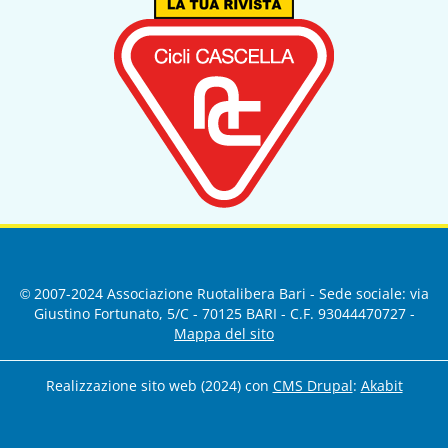
© 2007-2024 Associazione Ruotalibera Bari - Sede sociale: via
Giustino Fortunato, 5/C - 70125 BARI - C.F. 93044470727 -
Mappa del sito
Realizzazione sito web (2024) con
CMS Drupal
:
Akabit