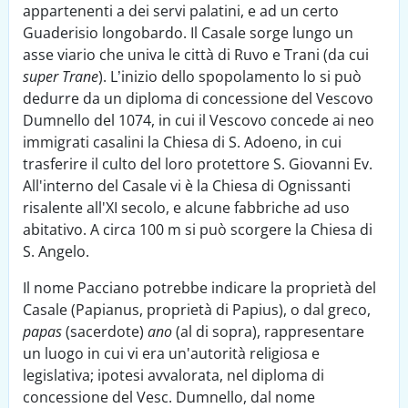
appartenenti a dei servi palatini, e ad un certo
Guaderisio longobardo. Il Casale sorge lungo un
asse viario che univa le città di Ruvo e Trani (da cui
super Trane
). L’inizio dello spopolamento lo si può
dedurre da un diploma di concessione del Vescovo
Dumnello del 1074, in cui il Vescovo concede ai neo
immigrati casalini la Chiesa di S. Adoeno, in cui
trasferire il culto del loro protettore S. Giovanni Ev.
All'interno del Casale vi è la Chiesa di Ognissanti
risalente all'XI secolo, e alcune fabbriche ad uso
abitativo. A circa 100 m si può scorgere la Chiesa di
S. Angelo.
Il nome Pacciano potrebbe indicare la proprietà del
Casale (Papianus, proprietà di Papius), o dal greco,
papas
(sacerdote)
ano
(al di sopra), rappresentare
un luogo in cui vi era un'autorità religiosa e
legislativa; ipotesi avvalorata, nel diploma di
concessione del Vesc. Dumnello, dal nome