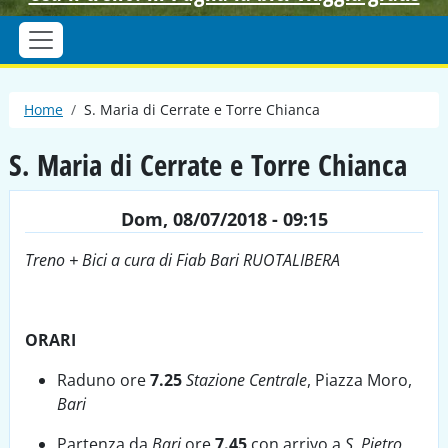
Briciole di pane
Home
S. Maria di Cerrate e Torre Chianca
S. Maria di Cerrate e Torre Chianca
Dom, 08/07/2018 - 09:15
Treno + Bici a cura di Fiab Bari RUOTALIBERA
ORARI
Raduno ore
7.25
Stazione Centrale
, Piazza Moro,
Bari
Partenza da
Bari
ore
7.45
con arrivo a
S. Pietro