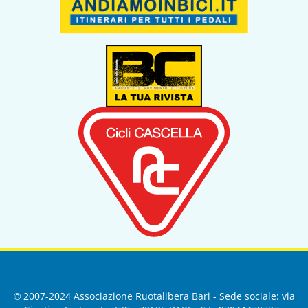
© 2007-2024 Associazione Ruotalibera Bari - Sede sociale: via