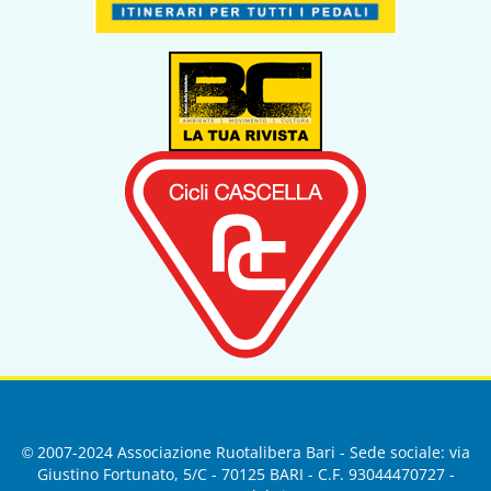
© 2007-2024 Associazione Ruotalibera Bari - Sede sociale: via
Giustino Fortunato, 5/C - 70125 BARI - C.F. 93044470727 -