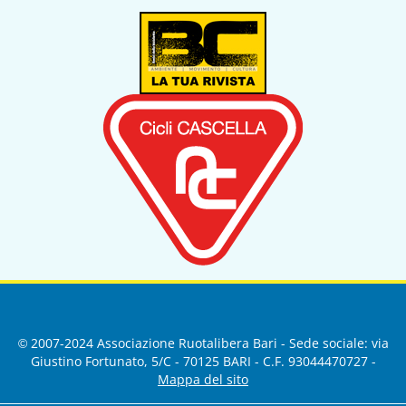
© 2007-2024 Associazione Ruotalibera Bari - Sede sociale: via
Giustino Fortunato, 5/C - 70125 BARI - C.F. 93044470727 -
Mappa del sito