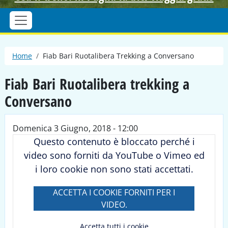
Briciole di pane
Home
Fiab Bari Ruotalibera Trekking a Conversano
Fiab Bari Ruotalibera trekking a
Conversano
Domenica 3 Giugno, 2018 - 12:00
Questo contenuto è bloccato perché i
video sono forniti da YouTube o Vimeo ed
i loro cookie non sono stati accettati.
ACCETTA I COOKIE FORNITI PER I
VIDEO.
Accetta tutti i cookie