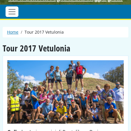
Briciole di pane
Home
Tour 2017 Vetulonia
Tour 2017 Vetulonia
Immagine