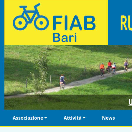
Salta al contenuto principale
Fiab Bari Ruotalibera - Associazione di ciclisti urbani
U
Navigazione principale
Associazione
Attività
News