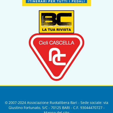
© 2007-2024 Associazione Ruotalibera Bari - Sede sociale: via
Giustino Fortunato, 5/C - 70125 BARI - C.F. 93044470727 -
Mappa del sito