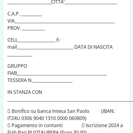
_____________________CITTA’_________________________
C.A.P. __________
VIA________________________________________________
PROV. ___________
CELL__________________ E-
mail___________________________ DATA DI NASCITA
____________
GRUPPO
FIAB___________________________________________
TESSERA N.___________________
IN STANZA CON
____________________________________________________________
 Bonifico su banca Intesa San Paolo (IBAN:
IT24U 0306 9040 1310 0000 060809)
 Pagamento in contanti  Iscrizione 2024 a
Fiab Bari RUOTALIBERA (Euro 30.00)