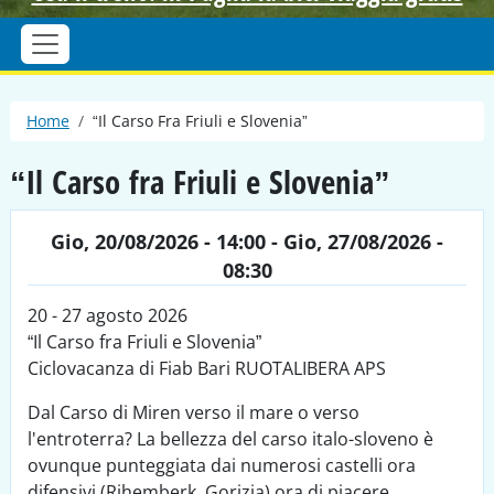
Briciole di pane
Home
“Il Carso Fra Friuli e Slovenia”
“Il Carso fra Friuli e Slovenia”
Gio, 20/08/2026 - 14:00
-
Gio, 27/08/2026 -
08:30
20 - 27 agosto 2026
“Il Carso fra Friuli e Slovenia”
Ciclovacanza di Fiab Bari RUOTALIBERA APS
Dal Carso di Miren verso il mare o verso
l'entroterra? La bellezza del carso italo-sloveno è
ovunque punteggiata dai numerosi castelli ora
difensivi (Rihemberk, Gorizia) ora di piacere