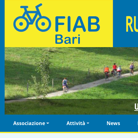
Salta al contenuto principale
Fiab Bari Ruotalibera - Associazione di ciclisti urbani
U
Navigazione principale
Associazione
Attività
News