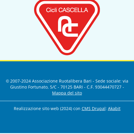
© 2007-2024 Associazione Ruotalibera Bari - Sede sociale: via
Giustino Fortunato, 5/C - 70125 BARI - C.F. 93044470727 -
Mappa del sito
Realizzazione sito web (2024) con
CMS Drupal
:
Akabit